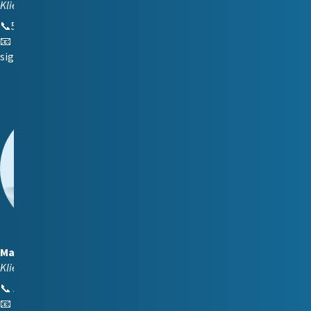
Kliendihaldur (Tallinn)
📞
5340 4279
📧
sigrid.silbaum@reiting.ee
Maria Korabljova
Kliendihaldur (vene keeles)
📞
5249 472
📧