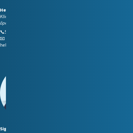
Hellika Rohtmets
Kliendihaldur (Tartu ja e-
õpe)
📞
5332 6481
📧
hellika.rohtmets@reiting.ee
Sigrid Silbaum