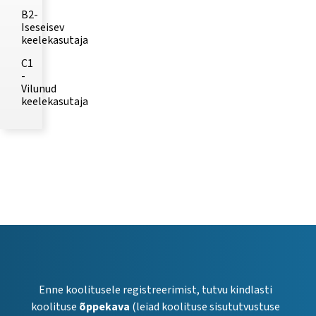
B2-
Iseseisev
keelekasutaja
C1
-
Vilunud
keelekasutaja
Enne koolitusele registreerimist, tutvu kindlasti
koolituse
õppekava
(leiad koolituse sisututvustuse