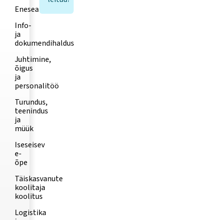
Eneseareng
Info-
ja
dokumendihaldus
Juhtimine,
õigus
ja
personalitöö
Turundus,
teenindus
ja
müük
Iseseisev
e-
õpe
Täiskasvanute
koolitaja
koolitus
Logistika