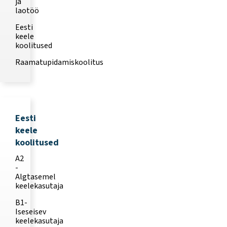
ja
laotöö
Eesti
keele
koolitused
Raamatupidamiskoolitus
Eesti
keele
koolitused
A2
-
Algtasemel
keelekasutaja
B1-
Iseseisev
keelekasutaja