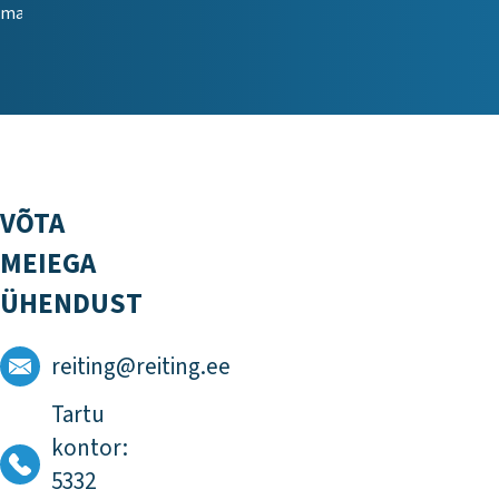
maria.korabljova@reiting.ee
VÕTA
MEIEGA
ÜHENDUST
reiting@reiting.ee
Tartu
kontor:
5332