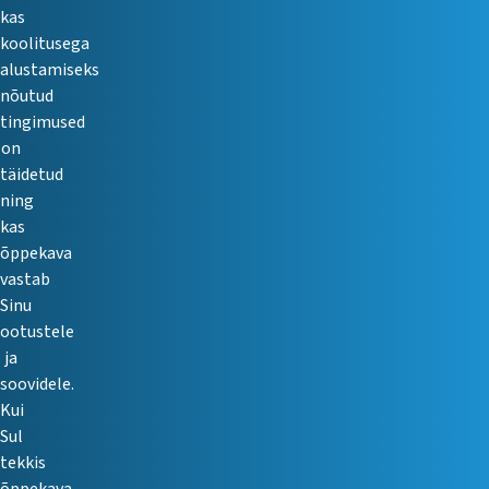
kas
koolitusega
alustamiseks
nõutud
tingimused
on
täidetud
ning
kas
õppekava
vastab
Sinu
ootustele
ja
soovidele.
Kui
Sul
tekkis