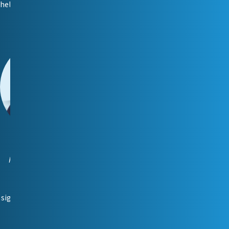
hellika.rohtmets@reiting.ee
Sigrid Silbaum
Kliendihaldur (Tallinn)
📞
5340 4279
📧
sigrid.silbaum@reiting.ee