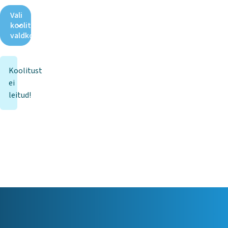
Vali
koolituse
valdkond
Koolitust
ei
leitud!