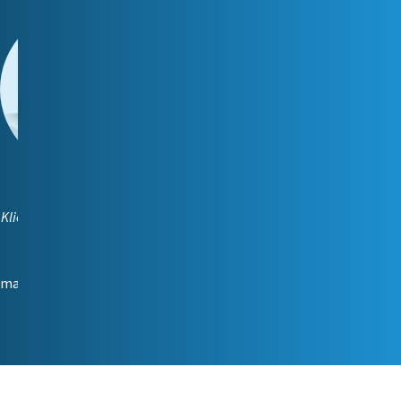
Maria Korabljova
Kliendihaldur (vene keeles)
📞
5249 472
📧
maria.korabljova@reiting.ee