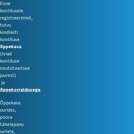
Enne
koolitusele
registreerimist,
tutvu
kindlasti
koolituse
õppekava
(leiad
koolituse
sisututvustuse
juurest)
ja
õppekorraldusega
Õppekava
uurides,
pööra
tähelepanu
sellele,