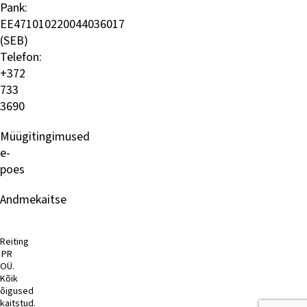
Pank:
EE471010220044036017
(SEB)
Telefon:
+372
733
3690
Müügitingimused
e-
poes
Andmekaitse
Reiting
PR
OÜ.
Kõik
õigused
kaitstud.