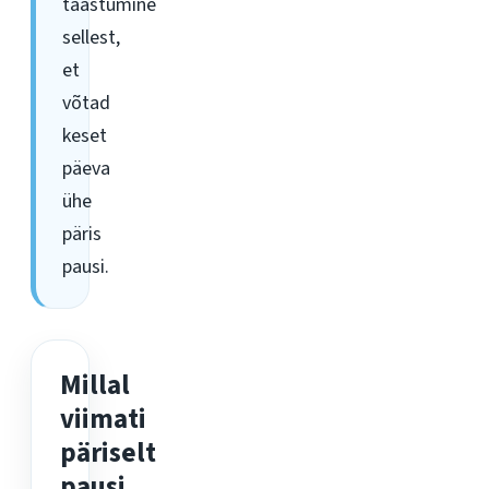
taastumine
sellest,
et
võtad
keset
päeva
ühe
päris
pausi.
Millal
viimati
päriselt
pausi