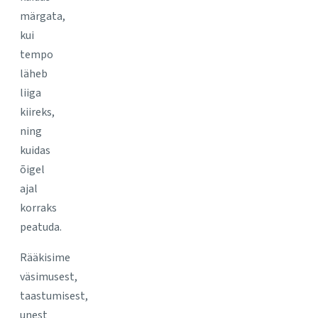
märgata,
kui
tempo
läheb
liiga
kiireks,
ning
kuidas
õigel
ajal
korraks
peatuda.
Rääkisime
väsimusest,
taastumisest,
unest