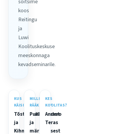
sõitsime
koos
Reitingu
ja
Luwi
Koolituskeskuse
meeskonnaga
kevadseminarile.
KUS
MILLEST
KES
KÄISIME?
RÄÄKISIME?
KOOLITAS?
Tõstamaal
Puhkamisest
Andero
ja
ja
Teras
Kihnus
märkamisest