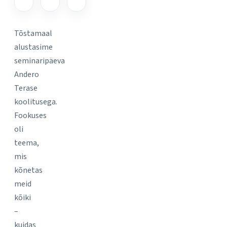
Tõstamaal
alustasime
seminaripäeva
Andero
Terase
koolitusega.
Fookuses
oli
teema,
mis
kõnetas
meid
kõiki
–
kuidas